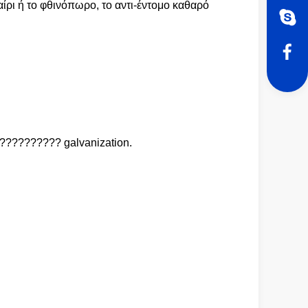
αίρι ή το φθινόπωρο, το αντι-έντομο καθαρό
??????????? galvanization.