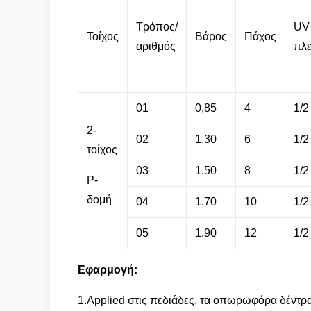
Τρόπος/
UV
Τοίχος
Βάρος
Πάχος
αριθμός
πλ
01
0,85
4
1/2
2-
02
1.30
6
1/2
τοίχος
03
1.50
8
1/2
Ρ-
δομή
04
1.70
10
1/2
05
1.90
12
1/2
Εφαρμογή:
1.Applied στις πεδιάδες, τα οπωρωφόρα δέντρα