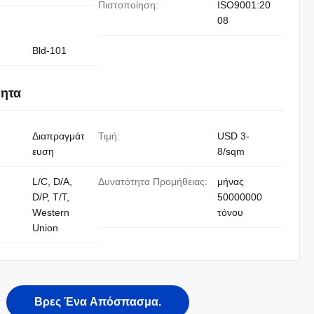
Πιστοποίηση:
ISO9001:20
08
Bld-101
νητα
Διαπραγμάτ
Τιμή:
USD 3-
ευση
8/sqm
L/C, D/A,
Δυνατότητα Προμήθειας:
μήνας
D/P, T/T,
50000000
Western
τόνου
Union
Βρες Ένα Απόσπασμα.