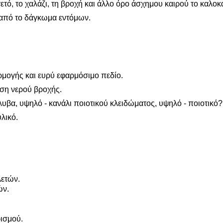
ετό, το χαλάζι, τη βροχή και άλλο όρο άσχημου καιρού το καλοκ
 από το δάγκωμα εντόμων.
ρμογής και ευρύ εφαρμόσιμο πεδίο.
ση νερού βροχής.
υβα, υψηλό - κανάλι ποιοτικού κλειδώματος, υψηλό - ποιοτικό
λικό.
λετών.
ών.
ρισμού.