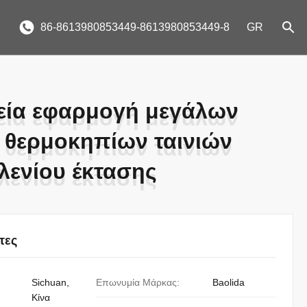
86-8613980853449-8613980853449-8
GR
εία εφαρμογή μεγάλων
εία εφαρμογή μεγάλων
 θερμοκηπίων ταινιών
 θερμοκηπίων ταινιών
λενίου έκτασης
λενίου έκτασης
τες
Sichuan,
Επωνυμία Μάρκας:
Baolida
Κίνα