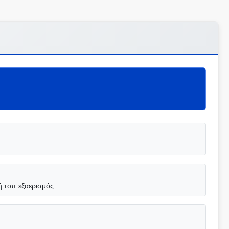
 τοπ εξαερισμός