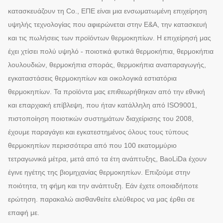
κατασκευάζουν τη Co., ΕΠΕ είναι μια ενσωματωμένη επιχείρηση
υψηλής τεχνολογίας που αφιερώνεται στην Ε&Α, την κατασκευή
και τις πωλήσεις των προϊόντων θερμοκηπίων. Η επιχείρησή μας
έχει χτίσει πολύ υψηλό - ποιοτικά φυτικά θερμοκήπια, θερμοκήπια
λουλουδιών, θερμοκήπια σποράς, θερμοκήπια αναπαραγωγής,
εγκαταστάσεις θερμοκηπίων και οικολογικά εστιατόρια
θερμοκηπίων. Τα προϊόντα μας επιθεωρήθηκαν από την εθνική
και επαρχιακή επίβλεψη, που ήταν κατάλληλη από ISO9001,
πιστοποίηση ποιοτικών συστημάτων διαχείρισης του 2008,
έχουμε παραγάγει και εγκατεστημένος όλους τους τύπους
θερμοκηπίων περισσότερα από που 100 εκατομμύριο
τετραγωνικά μέτρα, μετά από τα έτη ανάπτυξης, BaoLiDa έχουν
έγινε ηγέτης της βιομηχανίας θερμοκηπίων. Επιζούμε στην
ποιότητα, τη φήμη και την ανάπτυξη. Εάν έχετε οποιαδήποτε
ερώτηση. παρακαλώ αισθανθείτε ελεύθερος να μας έρθει σε
επαφή με.